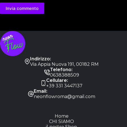
Invia commento
Indirizzo:
Via Appia Nuova 191, 00182 RM
Telefono:
0638388509
Cellulare:
+39 331 3447137
Email:
neonflowroma@gmail.com
Home
CHI SIAMO
il nostro Shop