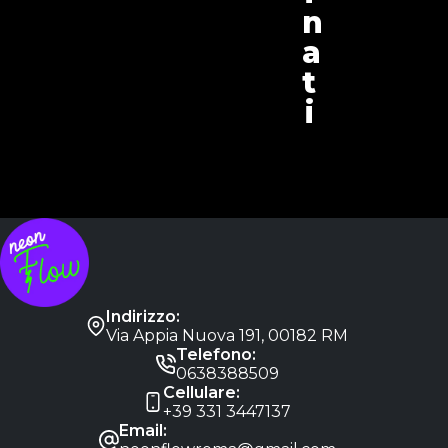
n
a
t
i
Indirizzo:
Via Appia Nuova 191, 00182 RM
Telefono:
0638388509
Cellulare:
+39 331 3447137
Email: