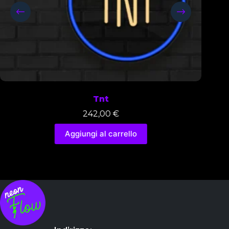
Tnt
242,00
€
2
Aggiungi al carrello
Aggiun