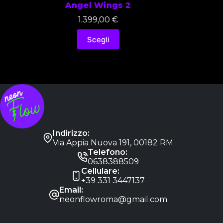
Angel Wings 2
1.399,00
€
Scegli
Indirizzo:
Via Appia Nuova 191, 00182 RM
Telefono:
0638388509
Cellulare:
+39 331 3447137
Email:
neonflowroma@gmail.com