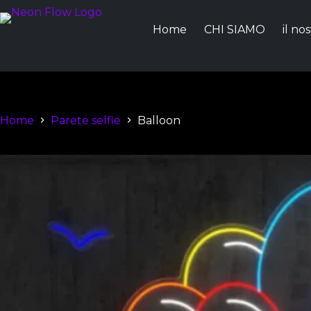
Home
CHI SIAMO
il no
Home
Parete selfie
Balloon