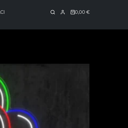
CI
0,00
€