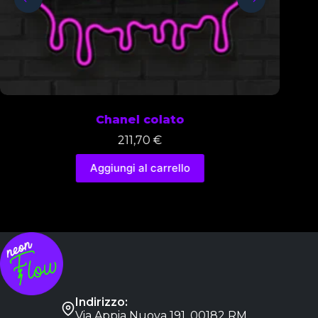
Chanel colato
211,70
€
Aggiungi al carrello
Indirizzo:
Via Appia Nuova 191, 00182 RM