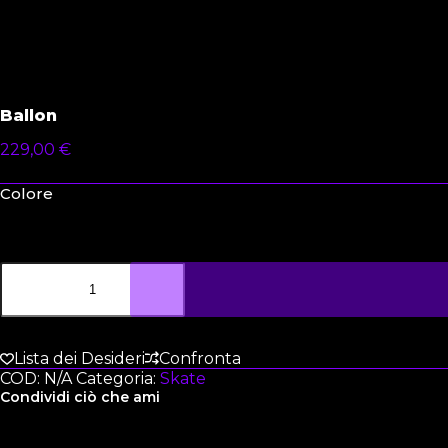
Ballon
229,00
€
Colore
Lista dei Desideri
Confronta
COD:
N/A
Categoria:
Skate
Condividi ciò che ami