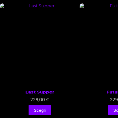
Last Supper
Futu
229,00
€
229
Scegli
Sc