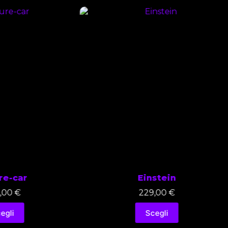
re-car
Einstein
,00
€
229,00
€
egli
Scegli