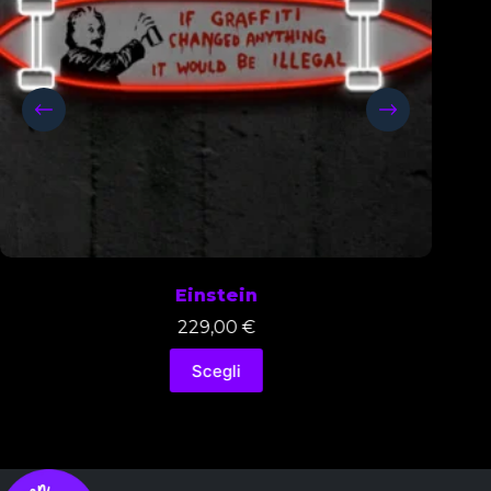
Einstein
Ball
229,00
€
229,0
Scegli
Scegl